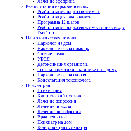
Лечение эфедрина
Реабилитация наркозависимых
Реабилитация наркозависимых
Реабилитация алкоголиков
Программа 12 шагов
Реабилитация наркозависимости по методу
Day Top
Наркологическая помощь
Нарколог на дом
Наркологическая помощь
Снятие ломки
УБОД
Детоксикация организма
Тест на наркотики в клинике и на дому
Наркологическая скорая
Консультация токсиколога
Психиатрия
Психиатрия
Клинический психолог
Лечение депрессии
Лечение психоза
Лечение шизофрении
Врач невролог
Психиатр на дом
Консультация психиатра