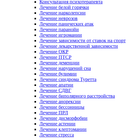
Консультация психотерапевта
Лечение белой горячки
Лечение нарколепсии
Лечение неврозов
Лечение панических атак
Лечение паранойи
Лечение игромании
Лечение зависимости от ставок на спорт
Лечение лекарственной зависимости
Лечение ОКР
Лечение ПТСР
Лечение деменции
Лечение нарушений сна
Лечение булимии
Лечение синдрома Туретта
Лечение апатии
Лечение СДВГ
Лечение биполярного расстройства
Лечение анорексии
Лечение бессонницы
Лечение ПРЛ
Лечение дисморфобии
Лечение астении
Лечение клептомании
Лечение стресса