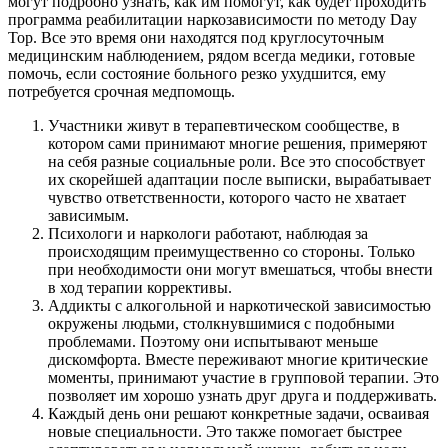
могут подробно узнать, как им помогут, как будет проходить
программа реабилитации наркозависимости по методу Day
Top. Все это время они находятся под круглосуточным
медицинским наблюдением, рядом всегда медики, готовые
помочь, если состояние больного резко ухудшится, ему
потребуется срочная медпомощь.
Участники живут в терапевтическом сообществе, в
котором сами принимают многие решения, примеряют
на себя разные социальные роли. Все это способствует
их скорейшей адаптации после выписки, вырабатывает
чувство ответственности, которого часто не хватает
зависимым.
Психологи и наркологи работают, наблюдая за
происходящим преимущественно со стороны. Только
при необходимости они могут вмешаться, чтобы внести
в ход терапии коррективы.
Аддикты с алкогольной и наркотической зависимостью
окружены людьми, столкнувшимися с подобными
проблемами. Поэтому они испытывают меньше
дискомфорта. Вместе переживают многие критические
моменты, принимают участие в групповой терапии. Это
позволяет им хорошо узнать друг друга и поддерживать.
Каждый день они решают конкретные задачи, осваивая
новые специальности. Это также помогает быстрее