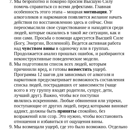
Мы безропотно и покорно просим Высшую Силу
помочь справиться со всеми дефектами. Главная
особенность этого этапа – мощная
мотивация
. У
алкоголиков и наркоманов появляется желание начать
действия по восстановлению здесь и сейчас. Они
переосмыслили свое существование и находятся среди
людей, которые оказались в такой же ситуации, как и
они сами. Просьба о помощи адресуется Высшей Силе
(Богу, Энергии, Вселенной). Ведется активная работа
над
чувством вины
в одиночку или в группах.
Продолжается анализ прошлых ошибок, и разбираются
неконструктивные поведенческие модели.
Мы подготовили список всех людей, которым
причинили вред, и готовы
возместить
ущерб.
Программа 12 шагов для зависимых от алкоголя и
наркотиков предусматривает возможность составления
списка людей, пострадавших от зависимости (чаще
всего в эту группу входят родители, супруг, дети,
лучший друг). Важно, чтобы все поступки
являлись искренними. Любые обвинения или упреки,
поступающие от других людей, перед которыми виноват
аддикт, должны быть
приняты
спокойно, без
возражений или ссор. Это нужно, чтобы восстановить
отношения и избавиться от ощущения вины.
Мы возмещали ущерб, где это было возможно. Отдельно