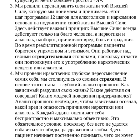
существует нечто большее простого «Я».
Мы решили перенаправить свои жизни той Высшей
Силе, которую мы понимаем и принимаем. Этот
шаг программы 12 шагов для алкоголиков и наркоманов
основан на подчинении своей жизни Высшей Силе.
Здесь действует важный принцип: Высшие Силы всегда
действуют только на благо человека, а наркотики и
алкоголь, наоборот, причиняют вред, боль и страдания.
Во время реабилитационной программы пациенты
борются с упрямством и эгоизмом. Они работают над
своими
отрицательными
сторонами, поскольку отчасти
они подтолкнули его к употреблению наркотических
веществ или алкоголя.
Мы провели нравственно глубокое переосмысление
самих себя, мы столкнулись со своими
страхами
. В
основе этого этапа – глубокий анализ прошлого. Как
зависимый разрушал свою жизнь? Какие действия он
совершал? Каких моделей поведения придерживался?
Анализ прошлого необходим, чтобы зависимый осознал,
какой вред и опасность причиняли наркотики или
алкоголь. Каждый аддикт оценивает себя
беспристрастно и максимально объективно. Это
обязательное условие, поскольку без него не удастся
избавиться от обиды, раздражения и злобы. Здесь
пациент начинает постепенно понимать, чего он хочет