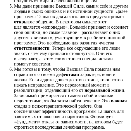
получить от мира и своей жизни в целом.
Мы дали признание Высшей Силе, самим себе и другим
людям в своих ошибках и их истинной сущности. Далее
программа 12 шагов для алкоголиков предусматривает
открытое
общение. В некотором смысле этот
шаг является «исповедью». Больной признает и осознает
свои ошибки, но самое главное – рассказывает о них
другим зависимым, участвующим в реабилитационной
программе. Это необходимо для развития чувства
ответственности
. Теперь все окружающие его люди
знают, с чем ему пришлось столкнуться. Они его
выслушают, а затем совместно со специалистами
помогут советами.
Мы готовы к тому, чтобы Высшая Сила помогла нам
справиться со всеми
дефектами
характера, воли и
жизни. Если аддикт дошел до этого этапа, то он готов
начать исправление. Это переломный момент в
реабилитации, отделяющий его от
нормальной
жизни.
Зависимый примиряется с самим собой и своими
недостатками, чтобы затем найти решение. Это
важная
стадия в психотерапевтической работе. Она
обеспечивает эффективность программы 12 шагов для
зависимых от алкоголя и наркотиков. Формирует
«фундамент» отказа от зависимости, на котором будет
строиться последующая лечебная программа.