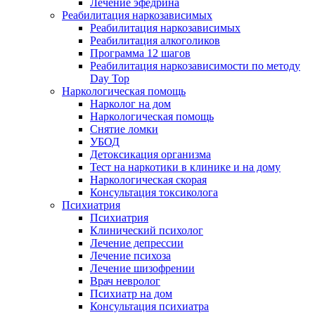
Лечение эфедрина
Реабилитация наркозависимых
Реабилитация наркозависимых
Реабилитация алкоголиков
Программа 12 шагов
Реабилитация наркозависимости по методу
Day Top
Наркологическая помощь
Нарколог на дом
Наркологическая помощь
Снятие ломки
УБОД
Детоксикация организма
Тест на наркотики в клинике и на дому
Наркологическая скорая
Консультация токсиколога
Психиатрия
Психиатрия
Клинический психолог
Лечение депрессии
Лечение психоза
Лечение шизофрении
Врач невролог
Психиатр на дом
Консультация психиатра