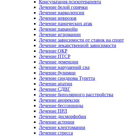
Консультация психотерапевта
Лечение белой горячки
Лечение нарколепсии
Лечение неврозов
Лечение панических атак
Лечение паранойи
Лечение игромании
Лечение зависимости от ставок на спорт
Лечение лекарственной зависимости
Лечение ОКР
Лечение ПТСР
Лечение деменции
Лечение нарушений сна
Лечение булимии
Лечение синдрома Туретта
Лечение апатии
Лечение СДВГ
Лечение биполярного расстройства
Лечение анорексии
Лечение бессонницы
Лечение ПРЛ
Лечение дисморфобии
Лечение астении
Лечение клептомании
Лечение стресса