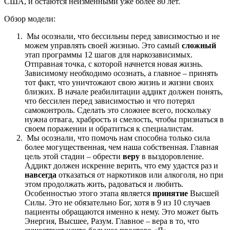
США, и остаются неизменными уже более 80 лет.
Обзор модели:
Мы осознали, что бессильны перед зависимостью и не
можем управлять своей жизнью. Это самый
сложный
этап программы 12 шагов для наркозависимых.
Отправная точка, с которой начнется новая жизнь.
Зависимому необходимо осознать, а главное – принять
тот факт, что уничтожают свою жизнь и жизни своих
близких. В начале реабилитации аддикт должен понять,
что бессилен перед зависимостью и что потерял
самоконтроль. Сделать это сложнее всего, поскольку
нужна отвага, храбрость и смелость, чтобы признаться в
своем поражении и обратиться к специалистам.
Мы осознали, что помочь нам способна только сила
более могущественная, чем наша собственная. Главная
цель этой стадии – обрести
веру
в выздоровление.
Аддикт должен искренне верить, что ему удастся раз и
навсегда
отказаться от наркотиков или алкоголя, но при
этом продолжать жить, радоваться и любить.
Особенностью этого этапа является
принятие
Высшей
Силы. Это не обязательно Бог, хотя в 9 из 10 случаев
пациенты обращаются именно к нему. Это может быть
Энергия, Высшее, Разум. Главное – вера в то, что