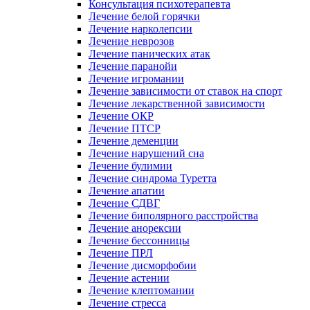
Консультация психотерапевта
Лечение белой горячки
Лечение нарколепсии
Лечение неврозов
Лечение панических атак
Лечение паранойи
Лечение игромании
Лечение зависимости от ставок на спорт
Лечение лекарственной зависимости
Лечение ОКР
Лечение ПТСР
Лечение деменции
Лечение нарушений сна
Лечение булимии
Лечение синдрома Туретта
Лечение апатии
Лечение СДВГ
Лечение биполярного расстройства
Лечение анорексии
Лечение бессонницы
Лечение ПРЛ
Лечение дисморфобии
Лечение астении
Лечение клептомании
Лечение стресса