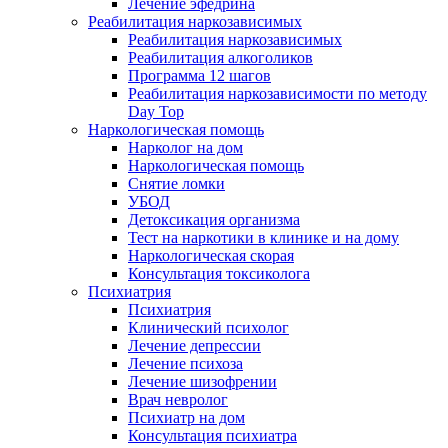
Лечение эфедрина
Реабилитация наркозависимых
Реабилитация наркозависимых
Реабилитация алкоголиков
Программа 12 шагов
Реабилитация наркозависимости по методу
Day Top
Наркологическая помощь
Нарколог на дом
Наркологическая помощь
Снятие ломки
УБОД
Детоксикация организма
Тест на наркотики в клинике и на дому
Наркологическая скорая
Консультация токсиколога
Психиатрия
Психиатрия
Клинический психолог
Лечение депрессии
Лечение психоза
Лечение шизофрении
Врач невролог
Психиатр на дом
Консультация психиатра