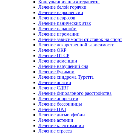
Консультация психотерапевта
Лечение белой горячки
Лечение нарколепсии
Лечение неврозов
Лечение панических атак
Лечение паранойи
Лечение игромании
Лечение зависимости от ставок на спорт
Лечение лекарственной зависимости
Лечение ОКР
Лечение ПТСР
Лечение деменции
Лечение нарушений сна
Лечение булимии
Лечение синдрома Туретта
Лечение апатии
Лечение СДВГ
Лечение биполярного расстройства
Лечение анорексии
Лечение бессонницы
Лечение ПРЛ
Лечение дисморфобии
Лечение астении
Лечение клептомании
Лечение стресса