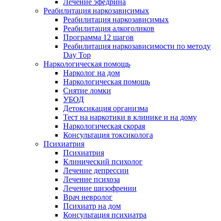
Лечение эфедрина
Реабилитация наркозависимых
Реабилитация наркозависимых
Реабилитация алкоголиков
Программа 12 шагов
Реабилитация наркозависимости по методу
Day Top
Наркологическая помощь
Нарколог на дом
Наркологическая помощь
Снятие ломки
УБОД
Детоксикация организма
Тест на наркотики в клинике и на дому
Наркологическая скорая
Консультация токсиколога
Психиатрия
Психиатрия
Клинический психолог
Лечение депрессии
Лечение психоза
Лечение шизофрении
Врач невролог
Психиатр на дом
Консультация психиатра