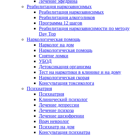
Лечение эфедрина
Реабилитация наркозависимых
Реабилитация наркозависимых
Реабилитация алкоголиков
Программа 12 шагов
Реабилитация наркозависимости по методу
Day Top
Наркологическая помощь
Нарколог на дом
Наркологическая помощь
Снятие ломки
УБОД
Детоксикация организма
Тест на наркотики в клинике и на дому
Наркологическая скорая
Консультация токсиколога
Психиатрия
Психиатрия
Клинический психолог
Лечение депрессии
Лечение психоза
Лечение шизофрении
Врач невролог
Психиатр на дом
Консультация психиатра