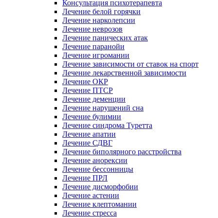
Консультация психотерапевта
Лечение белой горячки
Лечение нарколепсии
Лечение неврозов
Лечение панических атак
Лечение паранойи
Лечение игромании
Лечение зависимости от ставок на спорт
Лечение лекарственной зависимости
Лечение ОКР
Лечение ПТСР
Лечение деменции
Лечение нарушений сна
Лечение булимии
Лечение синдрома Туретта
Лечение апатии
Лечение СДВГ
Лечение биполярного расстройства
Лечение анорексии
Лечение бессонницы
Лечение ПРЛ
Лечение дисморфобии
Лечение астении
Лечение клептомании
Лечение стресса