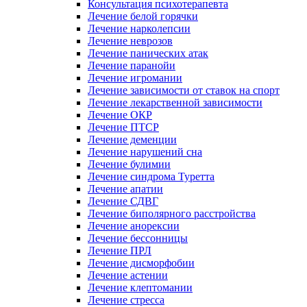
Консультация психотерапевта
Лечение белой горячки
Лечение нарколепсии
Лечение неврозов
Лечение панических атак
Лечение паранойи
Лечение игромании
Лечение зависимости от ставок на спорт
Лечение лекарственной зависимости
Лечение ОКР
Лечение ПТСР
Лечение деменции
Лечение нарушений сна
Лечение булимии
Лечение синдрома Туретта
Лечение апатии
Лечение СДВГ
Лечение биполярного расстройства
Лечение анорексии
Лечение бессонницы
Лечение ПРЛ
Лечение дисморфобии
Лечение астении
Лечение клептомании
Лечение стресса