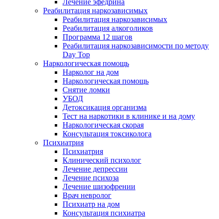
Лечение эфедрина
Реабилитация наркозависимых
Реабилитация наркозависимых
Реабилитация алкоголиков
Программа 12 шагов
Реабилитация наркозависимости по методу
Day Top
Наркологическая помощь
Нарколог на дом
Наркологическая помощь
Снятие ломки
УБОД
Детоксикация организма
Тест на наркотики в клинике и на дому
Наркологическая скорая
Консультация токсиколога
Психиатрия
Психиатрия
Клинический психолог
Лечение депрессии
Лечение психоза
Лечение шизофрении
Врач невролог
Психиатр на дом
Консультация психиатра