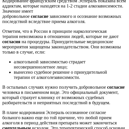
Кодирование французским средством Эспераль показана всем
аддиктам, которые находятся на 1-2 стадии
алкозависимости
.
Значение имеет
добровольное
согласие
зависимого и осознание возможных
последствий вследствие приема алкоголя.
Отметим, что в России в принципе наркологическая
терапия невозможна в отношении людей, которые не дают
согласия
на процедуры. Принудительные медицинские
мероприятия защищены законодательством. Они возможны
только в случае, если:
алкогольной зависимостью страдает
несовершеннолетнее лицо;
вынесено судебное решение о принудительной
терапии от алкоголезависимости.
В остальных случаях нужно получить добровольное
согласие
человека в письменном виде. Это официальный документ,
который страхует клинику от возможных судебных
разбирательств и неприятных последствий в будущем.
В плане кодирования Эспераль осознанное согласие
больного важно еще по той причине, что любой прием
алкоголя в период действия препарата может закончиться
смертельным
исходом. Это терапевтический способ основан