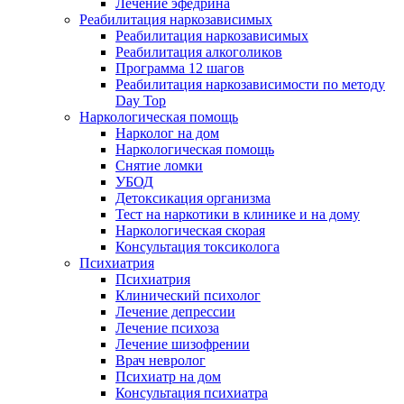
Лечение эфедрина
Реабилитация наркозависимых
Реабилитация наркозависимых
Реабилитация алкоголиков
Программа 12 шагов
Реабилитация наркозависимости по методу
Day Top
Наркологическая помощь
Нарколог на дом
Наркологическая помощь
Снятие ломки
УБОД
Детоксикация организма
Тест на наркотики в клинике и на дому
Наркологическая скорая
Консультация токсиколога
Психиатрия
Психиатрия
Клинический психолог
Лечение депрессии
Лечение психоза
Лечение шизофрении
Врач невролог
Психиатр на дом
Консультация психиатра