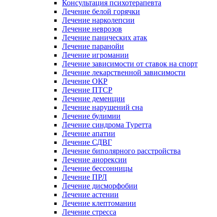
Консультация психотерапевта
Лечение белой горячки
Лечение нарколепсии
Лечение неврозов
Лечение панических атак
Лечение паранойи
Лечение игромании
Лечение зависимости от ставок на спорт
Лечение лекарственной зависимости
Лечение ОКР
Лечение ПТСР
Лечение деменции
Лечение нарушений сна
Лечение булимии
Лечение синдрома Туретта
Лечение апатии
Лечение СДВГ
Лечение биполярного расстройства
Лечение анорексии
Лечение бессонницы
Лечение ПРЛ
Лечение дисморфобии
Лечение астении
Лечение клептомании
Лечение стресса